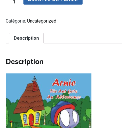
de
Arnie
The
Ant
Catégorie:
Uncategorized
Gets
An
Allowance
Description
Description