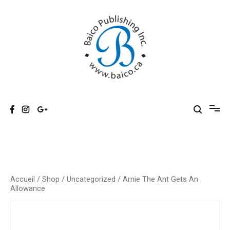
Skip
to
content
Baico
Accueil
/
Shop
/
Uncategorized
/ Arnie The Ant Gets An
Allowance