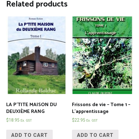
Related products
LA P’TITE MAISON DU
Frissons de vie – Tome 1 –
DEUXIÈME RANG
L’apprentissage
$
18.95
$
22.95
Ex. GST
Ex. GST
ADD TO CART
ADD TO CART