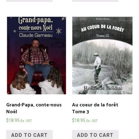
Grand-Papa, conte-nous
Au coeur de la forêt
Noël
Tome 3
$
18.95
$
18.95
Ex. GST
Ex. GST
ADD TO CART
ADD TO CART