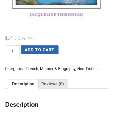
$
25.00
Ex. GST
Y
ADD TO CART
fallait
oser
quantity
Categories:
French
,
Memoir & Biography
,
Non-Fiction
Description
Reviews (0)
Description