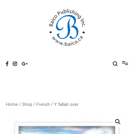
Skip
to
content
Baico
Home
/
Shop
/
French
/ Y fallait oser